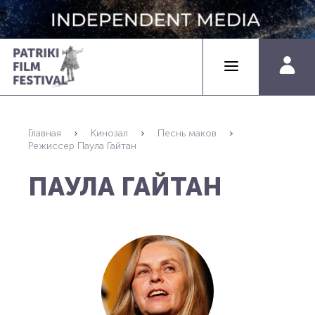
Главная
Кинозал
Песнь маков
Режиссер Паула Гайтан
ПАУЛА ГАЙТАН