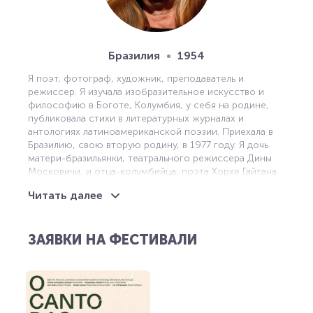
Бразилия
1954
Я поэт, фотограф, художник, преподаватель и
режиссер. Я изучала изобразительное искусство и
философию в Боготе, Колумбия, у себя на родине,
публиковала стихи в литературных журналах и
антологиях латиноамериканской поэзии. Приехала в
Бразилию, свою вторую родину, в 1977 году. Я дочь
матери-бразильянки, театрального режиссера Дины
Московичи, и отца-колумбийца, поэта Хорхе Гайтана
Дурана.
Читать далее
Именно в Бразилии я создала свои первые
инсталляции с движущимися изображениями и
фотографией. Меня пригласили поработать
ЗАЯВКИ НА ФЕСТИВАЛИ
художественным руководителем в фильме Глаубера
Роша "Возраст земли" (1980), что стало решающим
опытом в моем эстетическом становлении, а также в
восприятии и изучении кинематографического языка.
С этого момента я начала работать в кино в качестве
режиссера, постоянно укрепляя свой диалог с