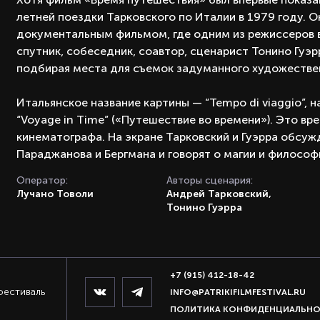
летней поездки Тарковского по Италии в 1979 году. 
документальным фильмом, где одним из режиссеров в
спутник, собеседник, соавтор, сценарист Тонино Гуэ
подбирая места для съемок задуманного художестве
Итальянское название картины — “Tempo di viaggio”, 
“Voyage in Time” («Путешествие во времени»). Это вр
кинематографа. На экране Тарковский и Гуэрра обсуж
Параджанова и Бергмана и говорят о магии и философ
Оператор:
Авторы сценария:
Лучано Товоли
Андрей Тарковский,
Тонино Гуэрра
+7 (915) 412-18-42
фестиваль
INFO@PATRIKIFILMFESTIVAL.RU
ПОЛИТИКА КОНФИДЕНЦИАЛЬН