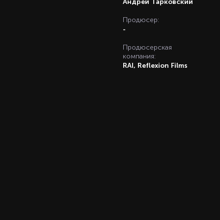
Андрей Тарковский
Продюсер:
-
Продюсерская
компания:
RAI, Reflexion Films